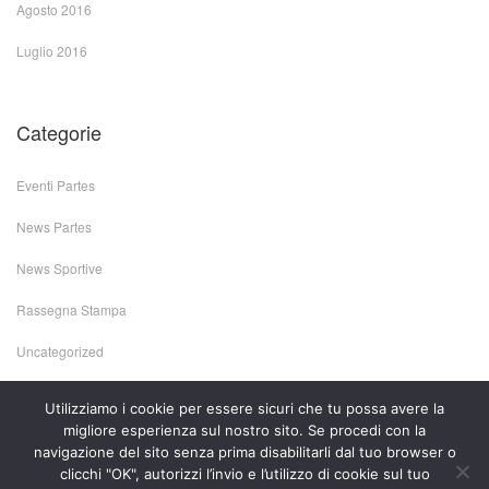
Agosto 2016
Luglio 2016
Categorie
Eventi Partes
News Partes
News Sportive
Rassegna Stampa
Uncategorized
Utilizziamo i cookie per essere sicuri che tu possa avere la
migliore esperienza sul nostro sito. Se procedi con la
navigazione del sito senza prima disabilitarli dal tuo browser o
clicchi "OK", autorizzi l’invio e l’utilizzo di cookie sul tuo