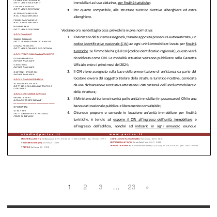
1
2
3
…
23
»