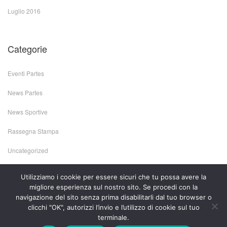
Luglio 2016
Categorie
Eventi Partes
News Partes
News Sportive
Rassegna Stampa
Uncategorized
Utilizziamo i cookie per essere sicuri che tu possa avere la
migliore esperienza sul nostro sito. Se procedi con la
navigazione del sito senza prima disabilitarli dal tuo browser o
clicchi "OK", autorizzi l’invio e l’utilizzo di cookie sul tuo
terminale.
..Credits..